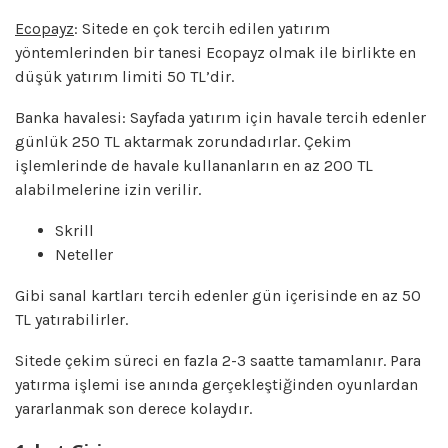
Ecopayz
: Sitede en çok tercih edilen yatırım
yöntemlerinden bir tanesi Ecopayz olmak ile birlikte en
düşük yatırım limiti 50 TL’dir.
Banka havalesi: Sayfada yatırım için havale tercih edenler
günlük 250 TL aktarmak zorundadırlar. Çekim
işlemlerinde de havale kullananların en az 200 TL
alabilmelerine izin verilir.
Skrill
Neteller
Gibi sanal kartları tercih edenler gün içerisinde en az 50
TL yatırabilirler.
Sitede çekim süreci en fazla 2-3 saatte tamamlanır. Para
yatırma işlemi ise anında gerçekleştiğinden oyunlardan
yararlanmak son derece kolaydır.