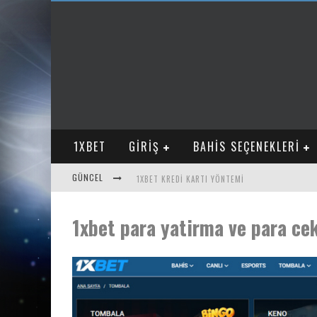
1XBET
GIRIŞ
BAHIS SEÇENEKLERI
GÜNCEL
1XBET KREDI KARTI YÖNTEMI
1XBET BITCOIN YÖNTEMI
1xbet para yatirma ve para c
1XBET CEPBANK ÖDEMESI
1XBET BANKA HAVALESI YÖNTEMI